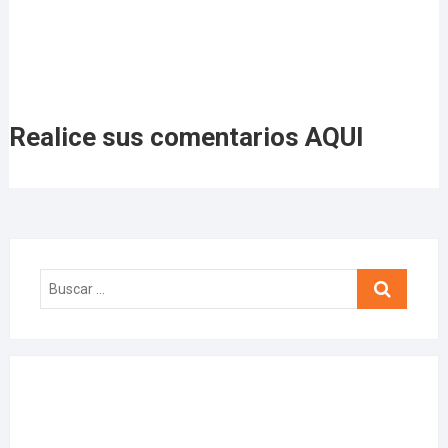
Realice sus comentarios AQUI
B
u
s
c
a
r
…