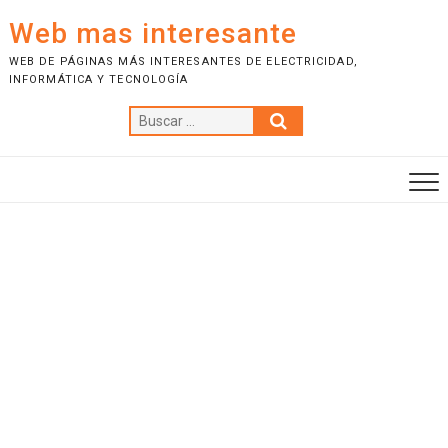
S
Web mas interesante
a
l
WEB DE PÁGINAS MÁS INTERESANTES DE ELECTRICIDAD,
INFORMÁTICA Y TECNOLOGÍA
t
a
B
r
u
a
s
l
c
c
a
o
r
n
…
t
e
n
i
d
o