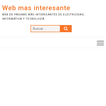
S
Web mas interesante
a
l
WEB DE PÁGINAS MÁS INTERESANTES DE ELECTRICIDAD,
INFORMÁTICA Y TECNOLOGÍA
t
a
B
r
u
a
s
l
c
c
a
o
r
n
…
t
e
n
i
d
o