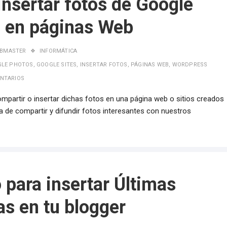
nsertar fotos de Google
 en páginas Web
BMASTER
INFORMÁTICA
LE PHOTOS
,
GOOGLE SITES
,
INSERTAR FOTOS
,
PÁGINAS WEB
,
WORDPRESS
NTARIOS
mpartir o insertar dichas fotos en una página web o sitios creados
a de compartir y difundir fotos interesantes con nuestros
…
 para insertar Últimas
as en tu blogger