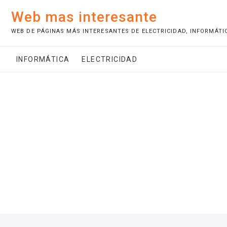
S
Web mas interesante
a
l
WEB DE PÁGINAS MÁS INTERESANTES DE ELECTRICIDAD, INFORMÁTI
t
a
INFORMÁTICA
ELECTRICIDAD
r
a
l
c
o
n
t
e
n
i
d
o