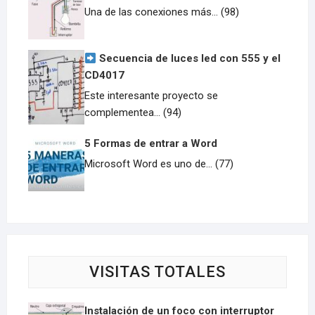
Una de las conexiones más... (98)
Secuencia de luces led con 555 y el
CD4017
Este interesante proyecto se
complementea... (94)
5 Formas de entrar a Word
Microsoft Word es uno de... (77)
VISITAS TOTALES
Instalación de un foco con interruptor