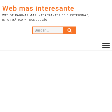
S
Web mas interesante
a
l
WEB DE PÁGINAS MÁS INTERESANTES DE ELECTRICIDAD,
INFORMÁTICA Y TECNOLOGÍA
t
a
B
r
u
a
s
l
c
c
a
o
r
n
…
t
e
n
i
d
o